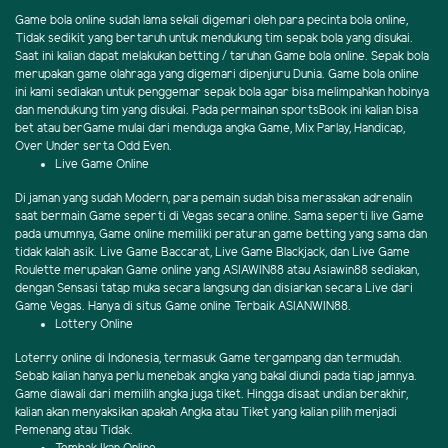
Game bola online sudah lama sekali digemari oleh para pecinta bola online,
Tidak sedikit yang bertaruh untuk mendukung tim sepak bola yang disukai.
Saat ini kalian dapat melakukan betting / taruhan Game bola online. Sepak bola
merupakan game olahraga yang digemari dipenjuru Dunia. Game bola online
ini kami sediakan untuk penggemar sepak bola agar bisa melimpahkan hobinya
dan mendukung tim yang disukai. Pada permainan sportsBook ini kalian bisa
bet atau berGame mulai dari menduga angka Game, Mix Parlay, Handicap,
Over Under serta Odd Even.
Live Game Online
Di jaman yang sudah Modern, para pemain sudah bisa merasakan adrenalin
saat bermain Game seperti di Vegas secara online. Sama seperti live Game
pada umumnya, Game online memiliki peraturan game betting yang sama dan
tidak kalah asik. Live Game Baccarat, Live Game Blackjack, dan Live Game
Roulette merupakan Game online yang ASIAWIN88 atau Asiawin88 sediakan,
dengan Sensasi tatap muka secara langsung dan disiarkan secara Live dari
Game Vegas. Hanya di situs Game online Terbaik ASIANWIN88.
Lottery Online
Loterry online di Indonesia, termasuk Game tergampang dan termudah.
Sebab kalian hanya perlu menebak angka yang bakal diundi pada tiap jamnya.
Game diawali dari memilih angka juga tiket. Hingga disaat undian berakhir,
kalian akan menyaksikan apakah Angka atau Tiket yang kalian pilih menjadi
Pemenang atau Tidak.