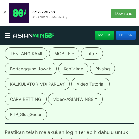
×
ASIANWIN88
Download
ASIANWIN88 Mobile App
MASUK
DAFTAR
TENTANG KAMI
MOBILE
Info
Bertanggung Jawab
Kebijakan
Phising
KALKULATOR MIX PARLAY
Video Tutorial
CARA BETTING
video-ASIANWIN88
RTP_Slot_Gacor
Pastikan telah melakukan login terlebih dahulu untuk