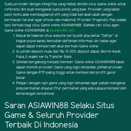
Suatu provider dengan integritas yang Hebat dimiliki situs Game online untuk
referensi dini buat mengawali suatu bisnis yang baik. Provider yang kalian
pasti tentu akan membagikan profit yang tidak berubah-ubah dengan
bermacam taruhan agar efisien dan maksimal. Provider Pragmatic Play adalah
opsi terbaik bagi situs Game online ASIANWIN88. Silahkan cari situs agen
Game online ASIANWIN88 di
asianwin88.com
Masuk ke halaman situs website serta pilih atau ketuk "Daftar" di
bagian pojok kanan, kemudian daftarkan informasi diri kalian agar
dapat dapat memperoleh akun bermain Game online.
Isi jumlah deposit mulai dari Rp 15.000, deposit dapat dikirim lewat
Pulsa, E-wallet serta Transfer Bank.
Setelah bergabung menjadi member Game online ASIANWIN88 kalian
dapat memilih provider Game yang ingin dimainkan, pilihlah provider
Game dengan RTP paling tinggi untuk memperoleh profit gacor
besar.
Pelajari dengan rajin game yang ingin dimainkan agar paham mengenai
pola permainan ataupun fitur permainan yang ada supaya memperoleh
kemenangan sensational.
Saran ASIAWIN88 Selaku Situs
Game & Seluruh Provider
Terbaik Di Indonesia