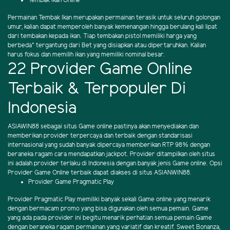
Tembak Ikan Online
Permainan Tembak Ikan merupakan permainan terasik untuk seluruh golongan
umur, kalian dapat memperoleh banyak kemenangan hingga berulang kali lipat
dari tembakan kepada ikan. Tiap tembakan pistol memiliki harga yang
berbeda" tergantung dari Bet yang disiapkan atau dipertaruhkan. Kalian
harus fokus dan memilih ikan yang memiliki nominal besar.
22 Provider Game Online
Terbaik & Terpopuler Di
Indonesia
ASIAWIN88 sebagai situs Game online pastinya akan menyediakan dan
memberikan provider terpercaya dan terbaik dengan standarisasi
internasional yang sudah banyak dipercaya memberikan RTP 98% dengan
beraneka ragam cara mendapatkan jackpot. Provider ditampilkan oleh situs
ini adalah provider terlaku di Indonesia dengan banyak jenis Game online. Opsi
Provider Game Online terbaik dapat diakses di situs ASIANWIN88.
Provider Game Pragmatic Play
Provider Pragmatic Play memiliki banyak sekali Game online yang menarik
dengan bermacam promo yang bisa digunakan oleh semua pemain. Game
yang ada pada provider ini begitu menarik perhatian semua pemain Game
dengan beraneka ragam permainan yang variatif dan kreatif. Sweet Bonanza,