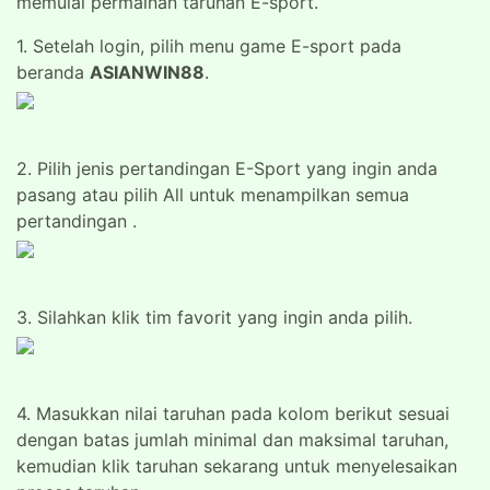
memulai permainan taruhan E-sport.
1. Setelah login, pilih menu game E-sport pada
beranda
ASIANWIN88
.
2. Pilih jenis pertandingan E-Sport yang ingin anda
pasang atau pilih All untuk menampilkan semua
pertandingan .
3. Silahkan klik tim favorit yang ingin anda pilih.
4. Masukkan nilai taruhan pada kolom berikut sesuai
dengan batas jumlah minimal dan maksimal taruhan,
kemudian klik taruhan sekarang untuk menyelesaikan