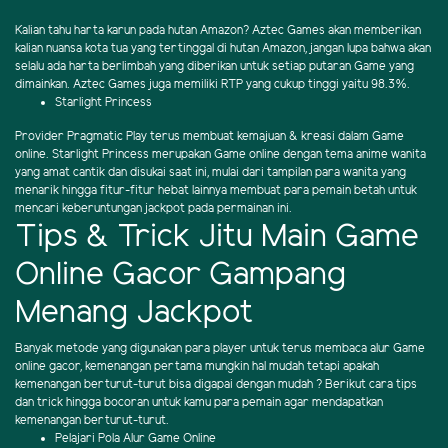
Kalian tahu harta karun pada hutan Amazon? Aztec Games akan memberikan
kalian nuansa kota tua yang tertinggal di hutan Amazon, jangan lupa bahwa akan
selalu ada harta berlimbah yang diberikan untuk setiap putaran Game yang
dimainkan. Aztec Games juga memiliki RTP yang cukup tinggi yaitu 98.3%.
Starlight Princess
Provider Pragmatic Play terus membuat kemajuan & kreasi dalam Game
online. Starlight Princess merupakan Game online dengan tema anime wanita
yang amat cantik dan disukai saat ini, mulai dari tampilan para wanita yang
menarik hingga fitur-fitur hebat lainnya membuat para pemain betah untuk
mencari keberuntungan jackpot pada permainan ini.
Tips & Trick Jitu Main Game
Online Gacor Gampang
Menang Jackpot
Banyak metode yang digunakan para player untuk terus membaca alur Game
online gacor, kemenangan pertama mungkin hal mudah tetapi apakah
kemenangan berturut-turut bisa digapai dengan mudah ? Berikut cara tips
dan trick hingga bocoran untuk kamu para pemain agar mendapatkan
kemenangan berturut-turut.
Pelajari Pola Alur Game Online