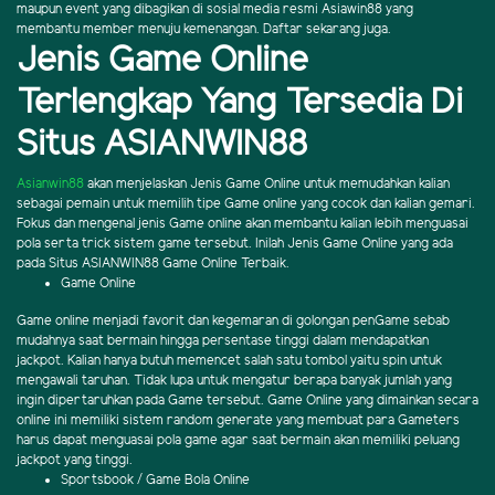
maupun event yang dibagikan di sosial media resmi Asiawin88 yang
membantu member menuju kemenangan. Daftar sekarang juga.
Jenis Game Online
Terlengkap Yang Tersedia Di
Situs ASIANWIN88
Asianwin88
akan menjelaskan Jenis Game Online untuk memudahkan kalian
sebagai pemain untuk memilih tipe Game online yang cocok dan kalian gemari.
Fokus dan mengenal jenis Game online akan membantu kalian lebih menguasai
pola serta trick sistem game tersebut. Inilah Jenis Game Online yang ada
pada Situs ASIANWIN88 Game Online Terbaik.
Game Online
Game online menjadi favorit dan kegemaran di golongan penGame sebab
mudahnya saat bermain hingga persentase tinggi dalam mendapatkan
jackpot. Kalian hanya butuh memencet salah satu tombol yaitu spin untuk
mengawali taruhan. Tidak lupa untuk mengatur berapa banyak jumlah yang
ingin dipertaruhkan pada Game tersebut. Game Online yang dimainkan secara
online ini memiliki sistem random generate yang membuat para Gameters
harus dapat menguasai pola game agar saat bermain akan memiliki peluang
jackpot yang tinggi.
Sportsbook / Game Bola Online